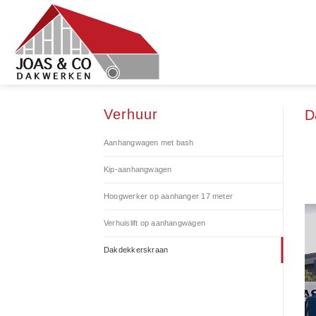
Skip
to
content
Verhuur
D
Aanhangwagen met bash
Kip-aanhangwagen
Hoogwerker op aanhanger 17 meter
Verhuislift op aanhangwagen
Dakdekkerskraan