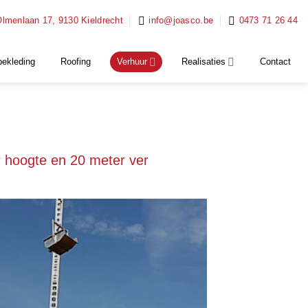
lmenlaan 17, 9130 Kieldrecht
info@joasco.be
0473 71 26 44
bekleding
Roofing
Verhuur
Realisaties
Contact
 hoogte en 20 meter ver